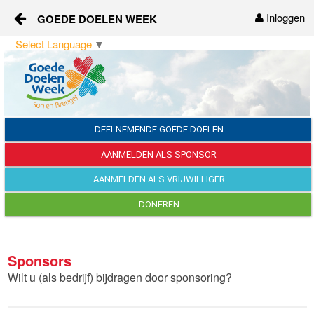
Inloggen
GOEDE DOELEN WEEK
Naar content
Select Language
▼
Home
Over ons
Sponsors
DEELNEMENDE GOEDE DOELEN
AANMELDEN ALS SPONSOR
Vrijwilligers
AANMELDEN ALS VRIJWILLIGER
Nieuws
DONEREN
Contact
Sponsors
Wilt u (als bedrijf) bijdragen door sponsoring?