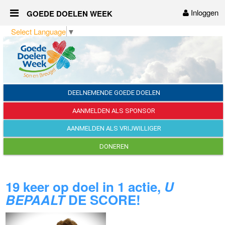
Inloggen
GOEDE DOELEN WEEK
Naar content
Select Language
▼
Home
Over ons
Sponsors
DEELNEMENDE GOEDE DOELEN
AANMELDEN ALS SPONSOR
Vrijwilligers
AANMELDEN ALS VRIJWILLIGER
Nieuws
DONEREN
Contact
19 keer op doel in 1 actie,
U
BEPAALT
DE SCORE!