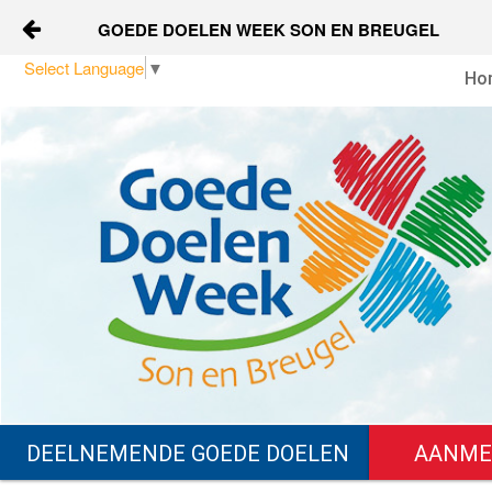
GOEDE DOELEN WEEK SON EN BREUGEL
Naar content
Select Language
▼
Ho
Home
Over ons
Sponsors
Vrijwilligers
Nieuws
Contact
DEELNEMENDE GOEDE DOELEN
AANMEL