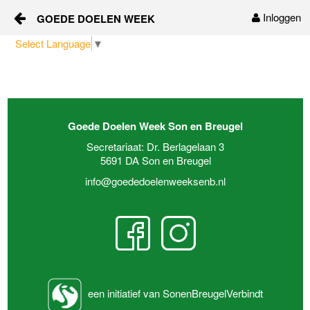
Inloggen
GOEDE DOELEN WEEK
Naar content
Select Language
▼
Home
Over ons
Goede Doelen Week Son en Breugel
Sponsors
Secretariaat: Dr. Berlagelaan 3
5691 DA Son en Breugel
Vrijwilligers
info@goededoelenweeksenb.nl
Nieuws
Contact
een initiatief van SonenBreugelVerbindt