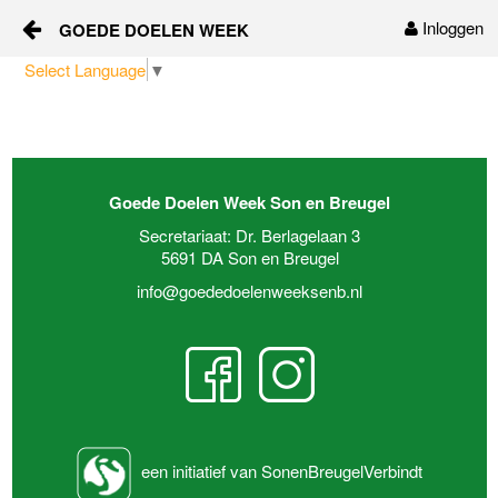
Inloggen
GOEDE DOELEN WEEK
Naar content
Select Language
▼
Home
Over ons
Goede Doelen Week Son en Breugel
Sponsors
Secretariaat: Dr. Berlagelaan 3
5691 DA Son en Breugel
Vrijwilligers
info@goededoelenweeksenb.nl
Nieuws
Contact
een initiatief van SonenBreugelVerbindt