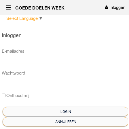
Inloggen
GOEDE DOELEN WEEK
Naar content
Select Language
▼
Home
Inloggen
Over ons
E-mailadres
Sponsors
Vrijwilligers
Wachtwoord
Nieuws
Onthoud mij
Contact
LOGIN
ANNULEREN